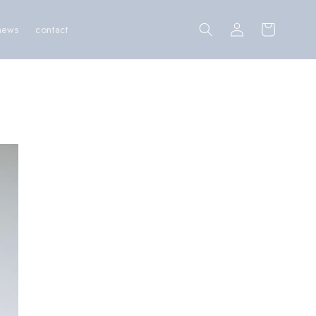
Log
Cart
news
contact
in