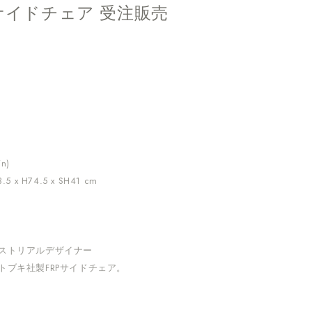
Pサイドチェア 受注販売
in)
.5 x H74.5 x SH41 cm
ストリアルデザイナー
トブキ社製FRPサイドチェア。