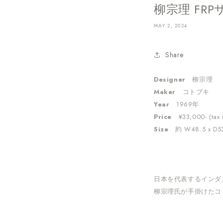
柳宗理 FR
MAY 2, 2024
Share
Designer
柳宗理
Maker
コトブキ
Year
1969年
Price
¥33,000- (tax 
Size
約 W48.5 x D53
日本を代表するインダ
柳宗理氏が手掛けた
コ