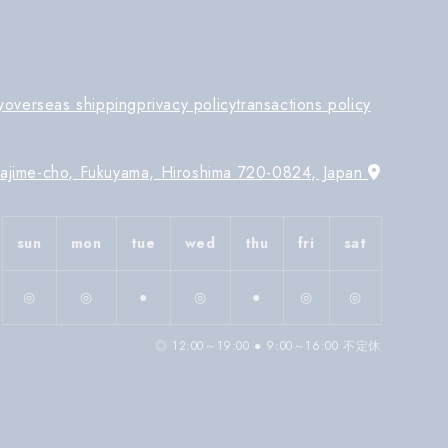
y
overseas shipping
privacy policy
transactions policy
Tajime-cho, Fukuyama, Hiroshima 720-0824, Japan
sun
mon
tue
wed
thu
fri
sat
◎
◎
●
◎
●
◎
◎
◎ 12:00～19:00 ● 9:00～16:00 不定休