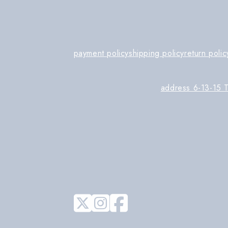
payment policy
shipping policy
return polic
address 6-13-15 